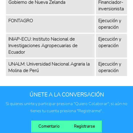
Gobierno de Nueva Zelanda
Financiador-
inversionista
FONTAGRO
Ejecución y
operación
INIAP-ECU: Instituto Nacional de
Ejecución y
Investigaciones Agropecuarias de
operación
Ecuador
UNALM: Universidad Nacional Agraria la
Ejecución y
Molina de Perú
operación
ÚNETE A LA CONVERSACIÓN
Si quieres unirte y participar presiona "Quiero Colaborar"; si aún no
tienes tu cuenta presiona "Registrarme".
Comentario
Registrarse