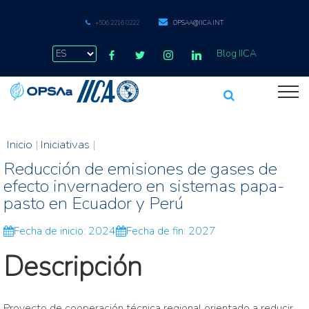
+506 2216 0222
OPSAA@IICA.INT
Blog IICA
Inicio
|
Iniciativas
|
Reducción de emisiones de gases de
efecto invernadero en sistemas papa-
pasto en Ecuador y Perú
Fecha de inicio: 2024
Fecha de fin: 2027
Descripción
Proyecto de cooperación técnica regional orientado a reducir