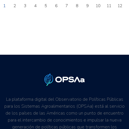
1
2
3
4
5
6
7
8
9
10
11
12
La plataforma digital del Observatorio de Políticas Públicas
para los Sistemas Agroalimentarios (OPSAa) está al servicio
de los países de las Américas como un punto de encuentro
para el intercambio de conocimientos e impulsar la nueva
generación de políticas públicas que transformen los