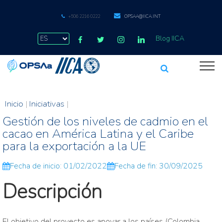
+506 2216 0222
OPSAA@IICA.INT
Blog IICA
Inicio
|
Iniciativas
|
Gestión de los niveles de cadmio en el
cacao en América Latina y el Caribe
para la exportación a la UE
Fecha de inicio: 01/02/2022
Fecha de fin: 30/09/2025
Descripción
El objetivo del proyecto es apoyar a los países (Colombia,