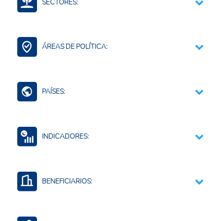
SECTORES:
Agricultura, silvicultura, y productos de la pesca
Agroalimentario (total)
ÁREAS DE POLÍTICA:
Medio ambiente y recursos naturales
Contexto Agroalimentario
Agricultura Regenerativa y Resiliente
PAÍSES:
Agua para la agricultura
Paraguay
INDICADORES:
Eventos climáticos
Resiliencia al cambio climático
BENEFICIARIOS:
Agua para la agricultura
Productores agropecuarios
Agricultura familiar