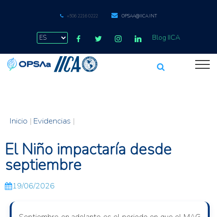
+506 2216 0222
OPSAA@IICA.INT
Blog IICA
Inicio
|
Evidencias
|
El Niño impactaría desde
septiembre
19/06/2026