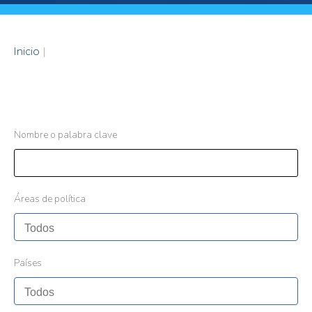
Inicio
|
Nombre o palabra clave
Áreas de política
Países