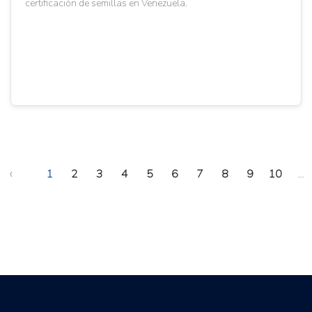
certificación de semillas en Venezuela.
‹
1
2
3
4
5
6
7
8
9
10
...