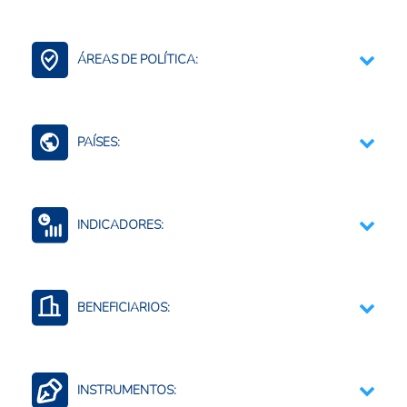
Multisectorial
Agroalimentario (total)
ÁREAS DE POLÍTICA:
Contexto Agroalimentario
Agricultura Regenerativa y Resiliente
PAÍSES:
Agua para la agricultura
Brasil
INDICADORES:
Políticas y gobernanza
Eventos climáticos
BENEFICIARIOS:
Resiliencia al cambio climático
Productores agropecuarios
Instituciones públicas
INSTRUMENTOS:
Comunidades rurales