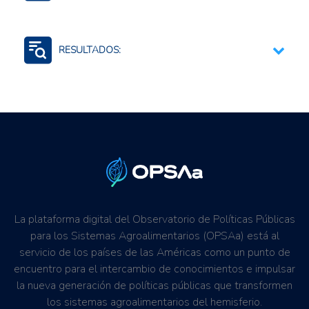
Sistemas de alerta temprana
Coordinación intersectorial e interinstitucional
RESULTADOS:
Estrategias, planes, políticas o lineamientos;
sectoriales o nacionales
Resiliencia al cambio climático
Planificación estratégica
Mitigación de riesgos
Fortalecimiento de capacidades institucionales
Formulación e implementación de políticas públicas
La plataforma digital del Observatorio de Políticas Públicas
para los Sistemas Agroalimentarios (OPSAa) está al
servicio de los países de las Américas como un punto de
encuentro para el intercambio de conocimientos e impulsar
la nueva generación de políticas públicas que transformen
los sistemas agroalimentarios del hemisferio.