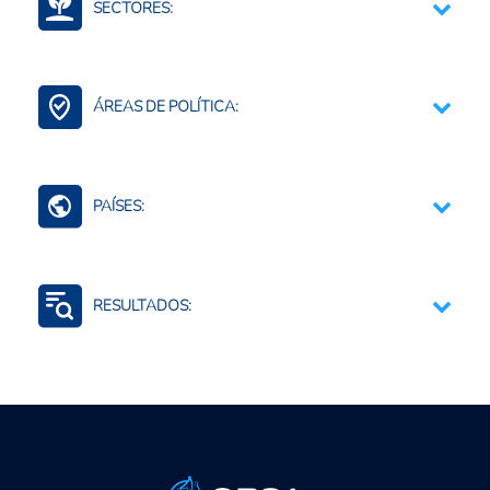
SECTORES:
Medio ambiente y recursos naturales
Agroalimentario (total)
ÁREAS DE POLÍTICA:
Contexto Agroalimentario
Agricultura Regenerativa y Resiliente
PAÍSES:
América del Norte (agregado)
Mundo (agreg.)
RESULTADOS:
Estados Unidos
Mitigación de riesgos
Generación de Información