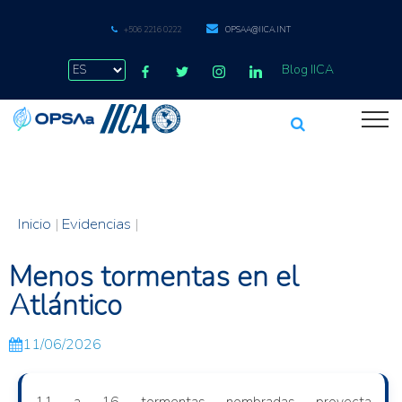
+506 2216 0222
OPSAA@IICA.INT
Blog IICA
Inicio
|
Evidencias
|
Menos tormentas en el
Atlántico
11/06/2026