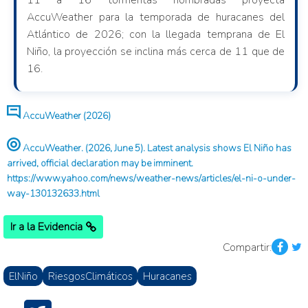
11 a 16 tormentas nombradas proyecta
AccuWeather para la temporada de huracanes del
Atlántico de 2026; con la llegada temprana de El
Niño, la proyección se inclina más cerca de 11 que de
16.
AccuWeather (2026)
AccuWeather. (2026, June 5). Latest analysis shows El Niño has
arrived, official declaration may be imminent.
https://www.yahoo.com/news/weather-news/articles/el-ni-o-under-
way-130132633.html
Ir a la Evidencia
Compartir:
ElNiño
RiesgosClimáticos
Huracanes