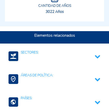
CANTIDAD DE AÑOS
3022 Años
Elementos relacionados
SECTORES:
Lácteos
ÁREAS DE POLÍTICA:
Agroalimentario (total)
Agregación de Valor
PAÍSES:
Agricultura Familiar
Asociatividad