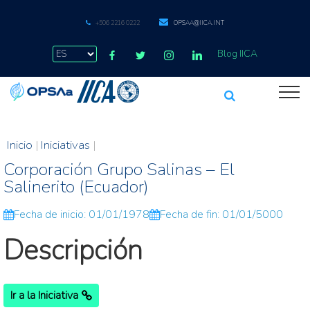
+506 2216 0222
OPSAA@IICA.INT
Blog IICA
Inicio
|
Iniciativas
|
Corporación Grupo Salinas – El
Salinerito (Ecuador)
Fecha de inicio: 01/01/1978
Fecha de fin: 01/01/5000
Descripción
Ir a la Iniciativa