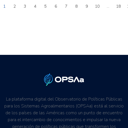
1
2
3
4
5
6
7
8
9
10
...
18
La plataforma digital del Observatorio de Políticas Públicas
para los Sistemas Agroalimentarios (OPSAa) está al servicio
de los países de las Américas como un punto de encuentro
para el intercambio de conocimientos e impulsar la nueva
generación de políticas públicas que transformen los