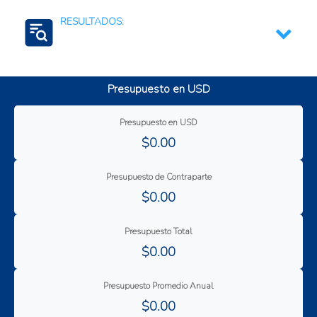
Fortalecimiento de capacidades de negociación
internacional
RESULTADOS:
Formación y capacitación a los agricultores
Fortalecimiento de capacidades empresariales
Formación de capacitadas técnicas
Vinculación de productores y cadenas de valor a
Presupuesto en USD
Inclusión social
los mercados
Mejora de los Ingresos
Presupuesto en USD
Mejora de la productividad
$0.00
Mejores condiciones de vida
Presupuesto de Contraparte
$0.00
Presupuesto Total
$0.00
Presupuesto Promedio Anual
$0.00