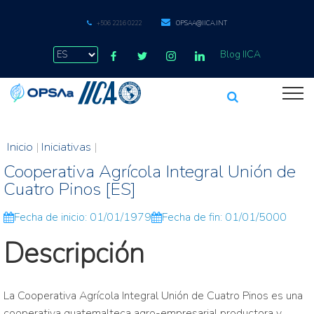
+506 2216 0222
OPSAA@IICA.INT
Blog IICA
Inicio
|
Iniciativas
|
Cooperativa Agrícola Integral Unión de
Cuatro Pinos [ES]
Fecha de inicio: 01/01/1979
Fecha de fin: 01/01/5000
Descripción
La Cooperativa Agrícola Integral Unión de Cuatro Pinos es una
cooperativa guatemalteca agro-empresarial productora y