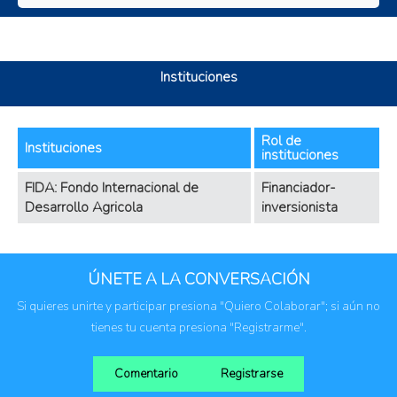
Instituciones
Rol de
Instituciones
instituciones
FIDA: Fondo Internacional de
Financiador-
Desarrollo Agricola
inversionista
ÚNETE A LA CONVERSACIÓN
Si quieres unirte y participar presiona "Quiero Colaborar"; si aún no
tienes tu cuenta presiona "Registrarme".
Comentario
Registrarse