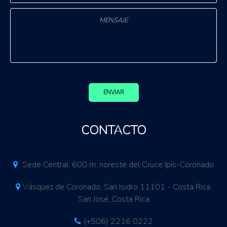
ENVIAR
CONTACTO
Sede Central. 600 m. noreste del Cruce Ipís-Coronado
Vásquez de Coronado, San Isidro 11101 - Costa Rica.
San José, Costa Rica
(+506) 2216 0222