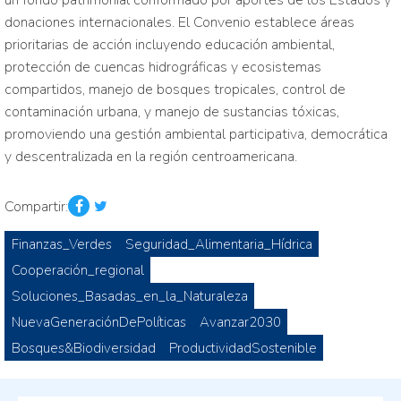
un fondo patrimonial conformado por aportes de los Estados y
donaciones internacionales. El Convenio establece áreas
prioritarias de acción incluyendo educación ambiental,
protección de cuencas hidrográficas y ecosistemas
compartidos, manejo de bosques tropicales, control de
contaminación urbana, y manejo de sustancias tóxicas,
promoviendo una gestión ambiental participativa, democrática
y descentralizada en la región centroamericana.
Compartir:
Finanzas_Verdes
Seguridad_Alimentaria_Hídrica
Cooperación_regional
Soluciones_Basadas_en_la_Naturaleza
NuevaGeneraciónDePolíticas
Avanzar2030
Bosques&Biodiversidad
ProductividadSostenible