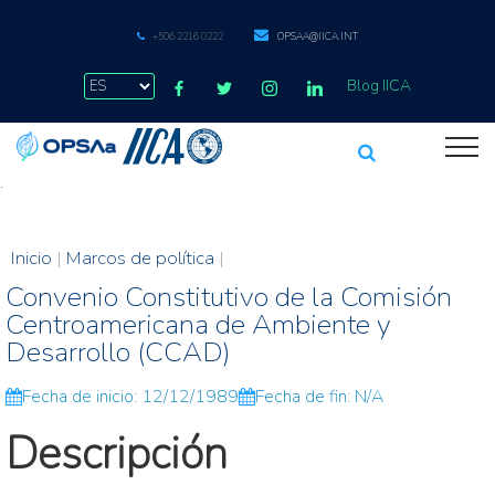
+506 2216 0222
OPSAA@IICA.INT
Blog IICA
.
Inicio
|
Marcos de política
|
Convenio Constitutivo de la Comisión
Centroamericana de Ambiente y
Desarrollo (CCAD)
Fecha de inicio: 12/12/1989
Fecha de fin: N/A
Descripción