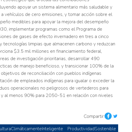
luyendo apoyar un sistema alimentario más saludable y
ar a vehículos de cero emisiones, y tomar acción sobre el
empeño medibles para apoyar la mejora del desempeño
a 2030, implementar programas como el Programa de
siones de gases de efecto invernadero en tres a cinco
 y tecnologías limpias que almacenen carbono y reduzcan
iona $3.5 mil millones en financiamiento federal,
reas de investigación prioritarias, desarrollar 490
cticas de manejo beneficioso, y transicionar 100% de la
objetivos de reconciliación con pueblos indígenas
ación de empleados indígenas para igualar o exceder la
iduos operacionales no peligrosos de vertederos para
6 y al menos 90% para 2050-51 en relación con niveles
Compartir:
ulturaClimáticamenteInteligente
ProductividadSostenible