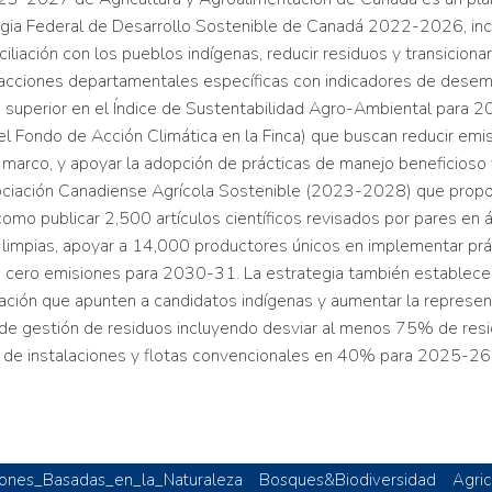
tegia Federal de Desarrollo Sostenible de Canadá 2022-2026, inc
ciliación con los pueblos indígenas, reducir residuos y transicion
e acciones departamentales específicas con indicadores de des
 o superior en el Índice de Sustentabilidad Agro-Ambiental par
 el Fondo de Acción Climática en la Finca) que buscan reducir emi
marco, y apoyar la adopción de prácticas de manejo beneficioso
ociación Canadiense Agrícola Sostenible (2023-2028) que proporc
 como publicar 2,500 artículos científicos revisados por pares en á
 limpias, apoyar a 14,000 productores únicos en implementar prá
de cero emisiones para 2030-31. La estrategia también establece 
ión que apunten a candidatos indígenas y aumentar la represent
os de gestión de residuos incluyendo desviar al menos 75% de res
o de instalaciones y flotas convencionales en 40% para 2025-2
iones_Basadas_en_la_Naturaleza
Bosques&Biodiversidad
Agric