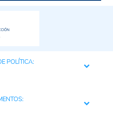
CCIÓN
E POLÍTICA:
r
rativa y Resiliente
MENTOS:
ultura
a e Innovación