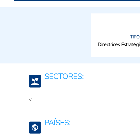
TIPO
Directrices Estratég
SECTORES:
<
Energía renovable
Agricultura, silvicultura, y productos de la pesca
PAÍSES:
Agroalimentario (total)
Ciencia, tecnología e innovación