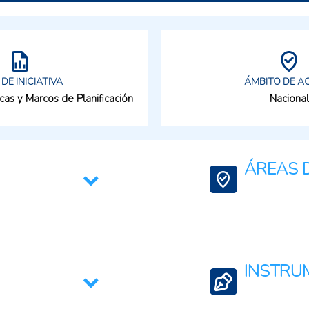
 DE INICIATIVA
ÁMBITO DE A
icas y Marcos de Planificación
Nacional
ÁREAS D
Bioeconomía
Agricultura Familia
Agricultura Regene
INSTRU
Agua para la agric
Ciencia, Tecnologí