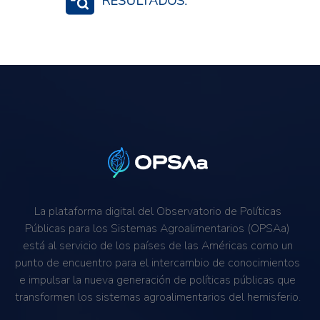
RESULTADOS:
Generación de Información
Resiliencia al cambio climático
Mitigación de riesgos
La plataforma digital del Observatorio de Políticas
Públicas para los Sistemas Agroalimentarios (OPSAa)
está al servicio de los países de las Américas como un
punto de encuentro para el intercambio de conocimientos
e impulsar la nueva generación de políticas públicas que
transformen los sistemas agroalimentarios del hemisferio.