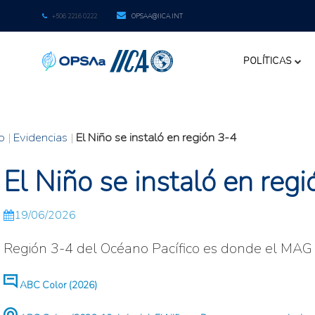
+506 2216 0222
OPSAA@IICA.INT
POLÍTICAS
io
|
Evidencias
|
El Niño se instaló en región 3-4
El Niño se instaló en reg
19/06/2026
Región 3-4 del Océano Pacífico es donde el MAG s
ABC Color (2026)