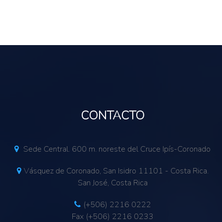
ar, difundir e intercambiar datos, información y
e países
CONTACTO
Sede Central. 600 m. noreste del Cruce Ipís-Coronado
Vásquez de Coronado, San Isidro 11101 - Costa Rica.
San José, Costa Rica
(+506) 2216 0222
Fax (+506) 2216 0233