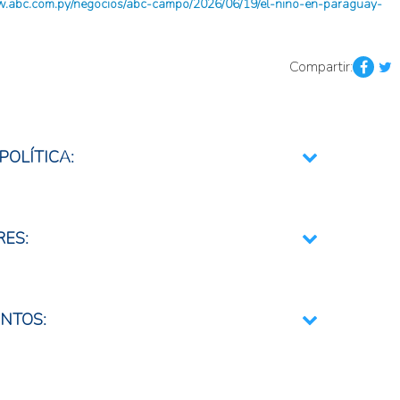
/www.abc.com.py/negocios/abc-campo/2026/06/19/el-nino-en-paraguay-
Compartir:
POLÍTICA:
mentario
rativa y Resiliente
RES:
s
bio climático
NTOS:
ta temprana
ión y prospectivo regionales o internacionales