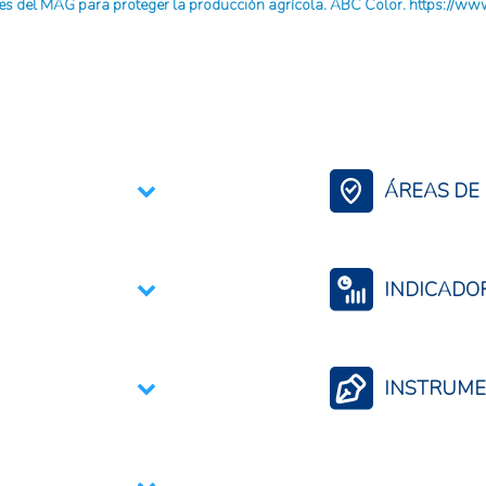
ones del MAG para proteger la producción agrícola. ABC Color. https:/
ÁREAS DE 
Contexto Agroali
Agricultura Regene
INDICADO
Eventos climático
Resiliencia al cam
INSTRUME
Sistemas de aler
Análisis de situac