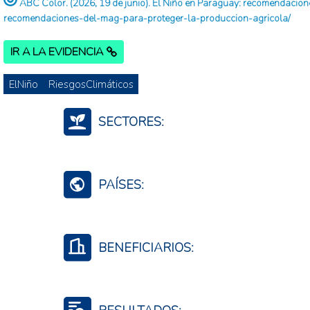
ABC Color. (2026, 19 de junio). El Niño en Paraguay: recomendaci
recomendaciones-del-mag-para-proteger-la-produccion-agricola/
IR A LA EVIDENCIA
ElNiño
RiesgosClimáticos
SECTORES:
Agricultura, silvicultura, y productos de la pesca
Agroalimentario (total)
PAÍSES:
Medio ambiente y recursos naturales
Región Niño 3.4
Paraguay
BENEFICIARIOS:
Productores agropecuarios
Instituciones públicas