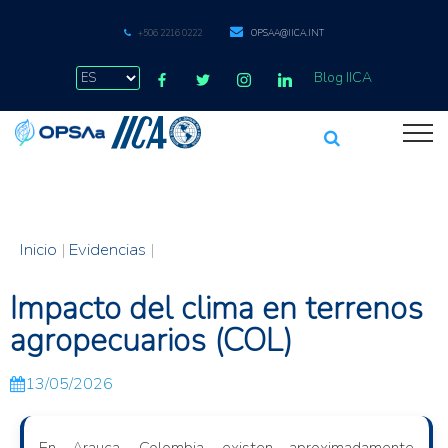
+506 2216 0222
OPSAA@IICA.INT
Blog IICA
Inicio
|
Evidencias
|
Impacto del clima en terrenos
agropecuarios (COL)
13/05/2026