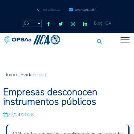
+506 2216 0222
OPSAA@IICA.INT
Blog IICA
Inicio
|
Evidencias
|
Empresas desconocen
instrumentos públicos
27/04/2026