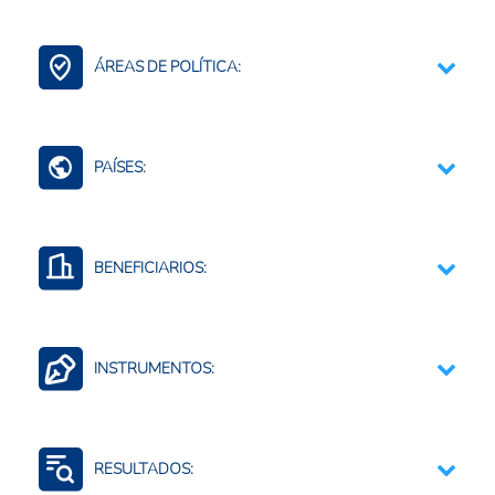
Agroalimentario (total)
Finanzas Bancario Seguros
ÁREAS DE POLÍTICA:
Agregación de Valor
Comercio Internacional e Integración Regional
PAÍSES:
Contexto Agroalimentario
América Latina y el Caribe (agreg. 20 países)
BENEFICIARIOS:
Cadena de valor
INSTRUMENTOS:
Ampliación de la oferta de crédito agropecuario
Fortalecimiento de capacidades empresariales
RESULTADOS:
Mercadeo y promoción comercial