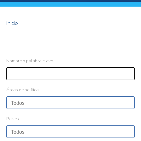
Inicio
|
Nombre o palabra clave
Áreas de política
Países