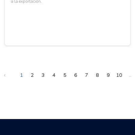
a la exportación.
‹
1
2
3
4
5
6
7
8
9
10
...