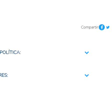
Compartir:
POLÍTICA:
rios
RES:
opecuaria