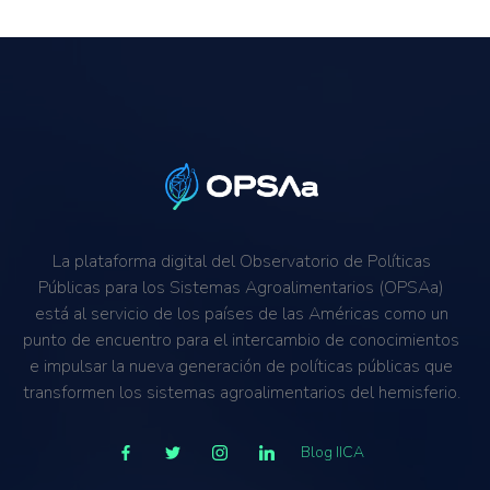
Santa Lucía
San Vicente y las Granadinas
República Dominicana
Perú
Paraguay
Panamá
Nicaragua
México
La plataforma digital del Observatorio de Políticas
Jamaica
Públicas para los Sistemas Agroalimentarios (OPSAa)
Honduras
está al servicio de los países de las Américas como un
Argentina
punto de encuentro para el intercambio de conocimientos
Guyana
e impulsar la nueva generación de políticas públicas que
transformen los sistemas agroalimentarios del hemisferio.
Guatemala
El Salvador
Blog IICA
Ecuador
Cuba