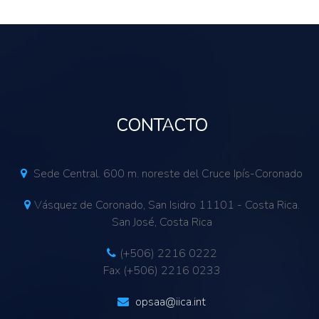
CONTACTO
Sede Central. 600 m. noreste del Cruce Ipís-Coronado
Vásquez de Coronado, San Isidro 11101 - Costa Rica.
San José, Costa Rica
(+506) 2216 0222
Fax (+506) 2216 0233
opsaa@iica.int