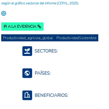
según el gráfico sectorial del informe (CEPAL, 2025).
IR A LA EVIDENCIA
Productividad_agrícola_global
ProductividadSostenible
SECTORES:
Agroalimentario (total)
PAÍSES:
Haití
Uruguay
BENEFICIARIOS:
Trinidad y Tobago
Surinam
Trabajadores agropecuarios