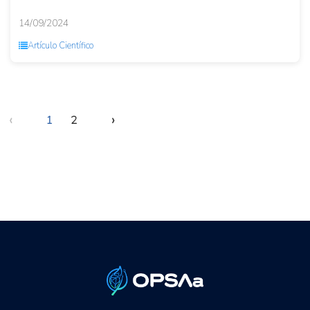
deforestación (EUDR)? La...
14/09/2024
Artículo Científico
‹
›
1
2