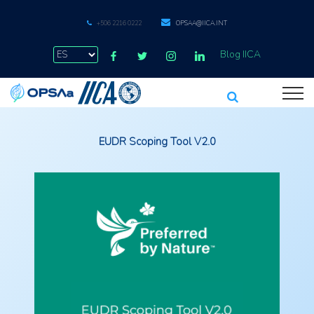
+506 2216 0222
OPSAA@IICA.INT
Blog IICA
EUDR Scoping Tool V2.0