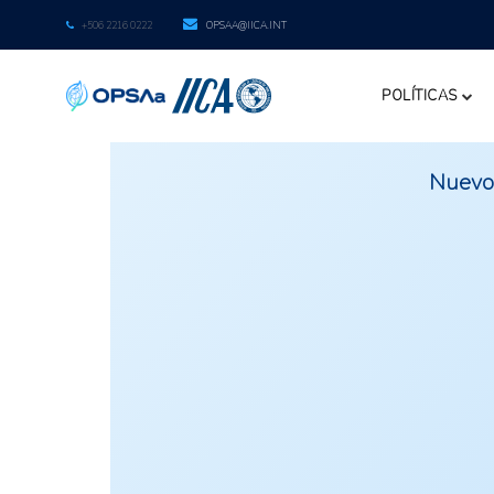
+506 2216 0222
OPSAA@IICA.INT
POLÍTICAS
Nuevos