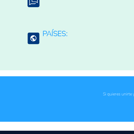
English
Español
PAÍSES:
Unión Europea
Si quieres unirte