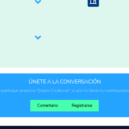
Empresas privada
Exportadores
Instituciones públ
Organización de p
PyMes
ÚNETE A LA CONVERSACIÓN
 y participar presiona "Quiero Colaborar"; si aún no tienes tu cuenta presi
Comentario
Registrarse