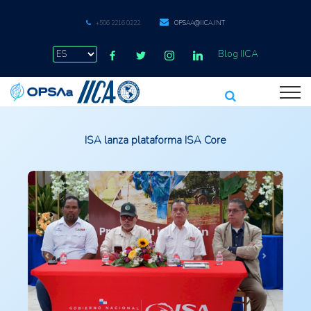
+506 2216 0222
OPSAA@IICA.INT
Blog IICA
ISA lanza plataforma ISA Core