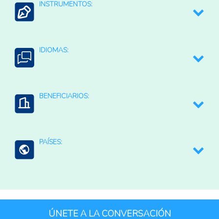
INSTRUMENTOS:
Ciencia, Tecnología e Innovación
Contexto Agroalimentario
Digitalización agroalimentaria
IDIOMAS:
Seguros de cosecha
Seguro basado en el clima
Español
BENEFICIARIOS:
Productores agropecuarios
PAÍSES:
Instituciones públicas
Panamá
ÚNETE A LA CONVERSACIÓN