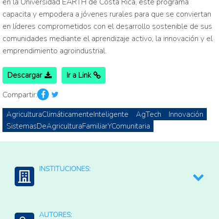
en la Universidad EARTH de Costa Rica, este programa
capacita y empodera a jóvenes rurales para que se conviertan
en líderes comprometidos con el desarrollo sostenible de sus
comunidades mediante el aprendizaje activo, la innovación y el
emprendimiento agroindustrial.
Descargar
Ir a Link
Compartir:
AgriculturaClimáticamenteInteligente
AgTech
Innovación
SistemasDeAgriculturaFamiliarYComunitaria
INSTITUCIONES:
UCR: Universidad de Costa Rica
AUTORES: