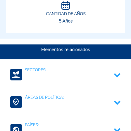
CANTIDAD DE AÑOS
5 Años
Elementos relacionados
SECTORES:
Finanzas Bancario Seguros
ÁREAS DE POLÍTICA:
Medio ambiente y recursos naturales
Agricultura Regenerativa y Resiliente
PAÍSES:
Conservación de la Biodiversidad