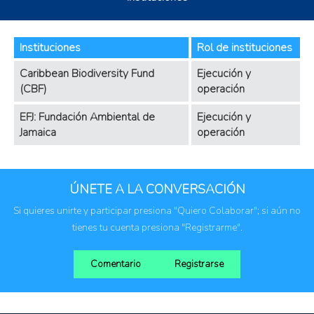
Instituciones
Rol de instituciones
Caribbean Biodiversity Fund
Ejecución y
(CBF)
operación
EFJ: Fundación Ambiental de
Ejecución y
Jamaica
operación
ÚNETE A LA CONVERSACIÓN
Si quieres unirte y participar presiona "Quiero Colaborar"; si aún no
tienes tu cuenta presiona "Registrarme".
Comentario
Registrarse