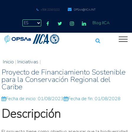
+506 2216 0222
OPSAA@IICA.INT
Blog IICA
Inicio
|
Iniciativas
|
Proyecto de Financiamiento Sostenible
para la Conservación Regional del
Caribe
Fecha de inicio: 01/08/2023
Fecha de fin: 01/08/2028
Descripción
El proyecto tiene como objetivo asegurar que la biodiversidad