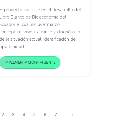
El proyecto consiste en el desarrollo del
Libro Blanco de Bioeconomía del
Ecuador el cual incluye: marco
conceptual, visión, alcance y diagnóstico
de la situación actual, identificación de
oportunidad...
IMPLEMENTACIÓN- VIGENTE
›
2
3
4
5
6
7