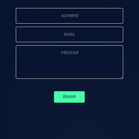
s
ENVIAR