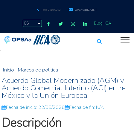
+506 2216 0222
OPSAA@IICA.INT
Blog IICA
.
Inicio
|
Marcos de política
|
Acuerdo Global Modernizado (AGM) y
Acuerdo Comercial Interino (ACI) entre
México y la Unión Europea
Fecha de inicio: 22/05/2026
Fecha de fin: N/A
Descripción