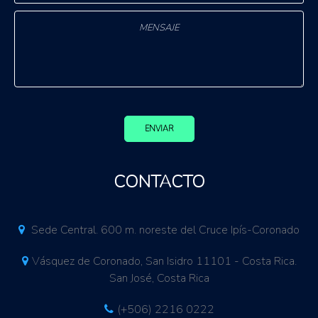
ENVIAR
CONTACTO
Sede Central. 600 m. noreste del Cruce Ipís-Coronado
Vásquez de Coronado, San Isidro 11101 - Costa Rica.
San José, Costa Rica
(+506) 2216 0222