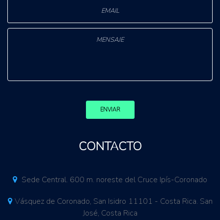
ENVIAR
CONTACTO
Sede Central. 600 m. noreste del Cruce Ipís-Coronado
Vásquez de Coronado, San Isidro 11101 - Costa Rica. San
José, Costa Rica