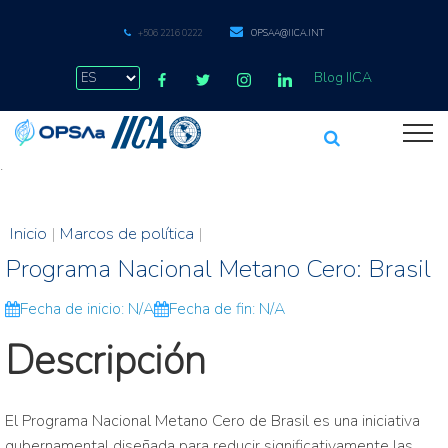
+506 2216 0222
OPSAA@IICA.INT
Blog IICA
.
Inicio
|
Marcos de política
|
Programa Nacional Metano Cero: Brasil
Fecha de inicio: N/A
Fecha de fin: N/A
Descripción
El Programa Nacional Metano Cero de Brasil es una iniciativa
gubernamental diseñada para reducir significativamente las