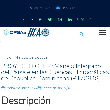
+506 2216 0222
OPSAA@IICA.INT
Blog IICA
.
Inicio
|
Marcos de política
|
PROYECTO GEF 7: Manejo Integrado
del Paisaje en las Cuencas Hidrográficas
de República Dominicana (P170848)
Fecha de inicio: N/A
Fecha de fin: N/A
Descripción