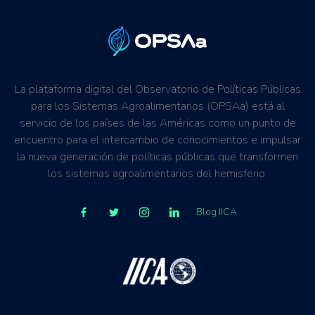
Mejora de los Ingresos
Mejores condiciones de vida
Mitigación del clima
Resiliencia al cambio climático
La plataforma digital del Observatorio de Políticas Públicas
Revitalización de cuencas hidrográficas
para los Sistemas Agroalimentarios (OPSAa) está al
Salud de los suelos
servicio de los países de las Américas como un punto de
Biodiversidad
encuentro para el intercambio de conocimientos e impulsar
la nueva generación de políticas públicas que transformen
los sistemas agroalimentarios del hemisferio.
Blog IICA