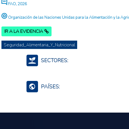
FAO, 2026
Organización de las Naciones Unidas para la Alimentación y la Agri
IR A LA EVIDENCIA
Seguridad_Alimentaria_Y_Nutricional
SECTORES:
Agroalimentario (total)
Fertilizantes (Cadena)
PAÍSES:
Mundo (agreg.)