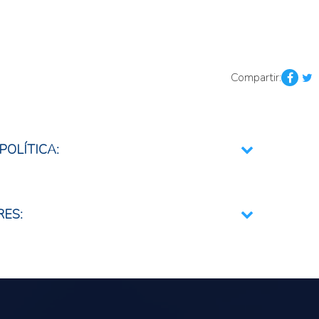
Compartir:
POLÍTICA:
mentario
RES:
ria y nutricional
nales