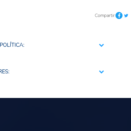
Compartir:
POLÍTICA:
mentario
RES:
ria y nutricional
nales