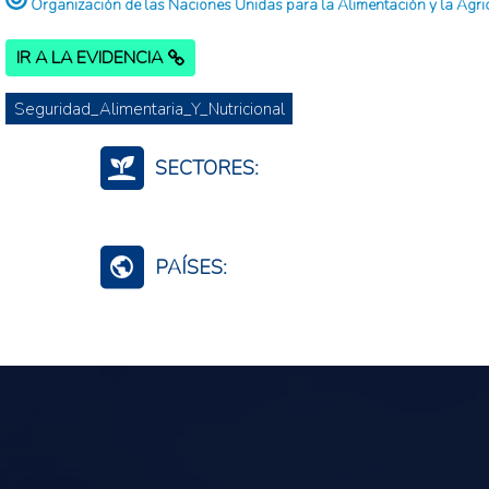
Organización de las Naciones Unidas para la Alimentación y la Agri
IR A LA EVIDENCIA
Seguridad_Alimentaria_Y_Nutricional
SECTORES:
Agroalimentario (total)
PAÍSES:
Mundo (agreg.)