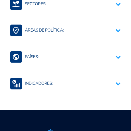
SECTORES:
Azúcar, melaza y confitería
Agroalimentario (total)
ÁREAS DE POLÍTICA:
Contexto Agroalimentario
PAÍSES:
Mundo (agreg.)
INDICADORES:
Seguridad alimentaria y nutricional
Precios internacionales