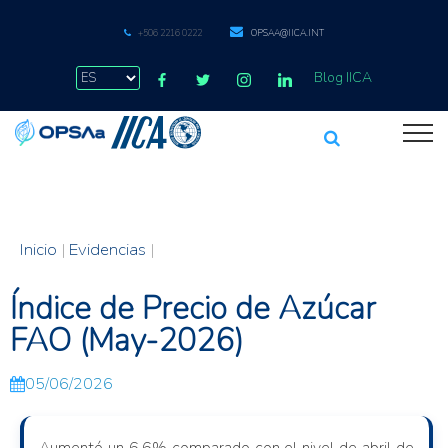
+506 2216 0222
OPSAA@IICA.INT
Blog IICA
Inicio
|
Evidencias
|
Índice de Precio de Azúcar
FAO (May-2026)
05/06/2026