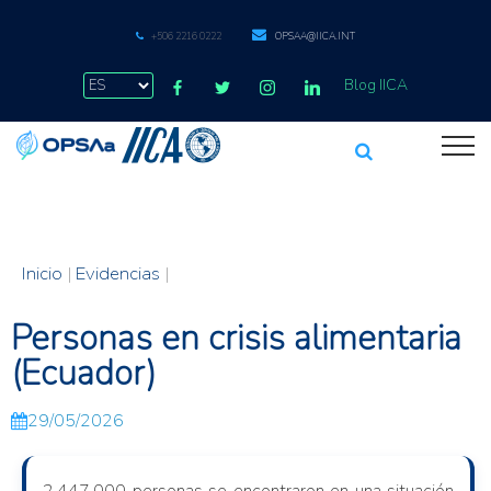
+506 2216 0222
OPSAA@IICA.INT
Blog IICA
Inicio
|
Evidencias
|
Personas en crisis alimentaria
(Ecuador)
29/05/2026