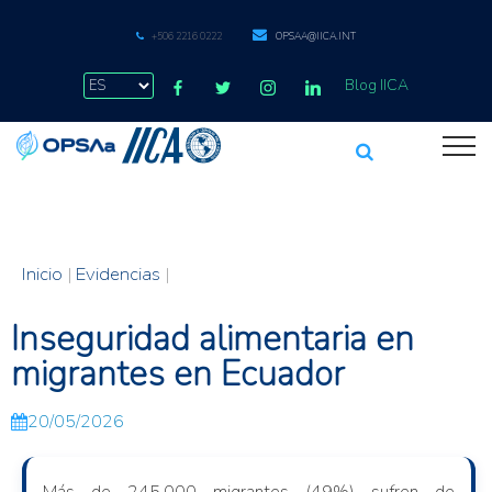
+506 2216 0222
OPSAA@IICA.INT
Blog IICA
Inicio
|
Evidencias
|
Inseguridad alimentaria en
migrantes en Ecuador
20/05/2026