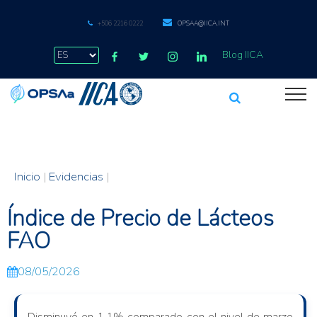
+506 2216 0222
OPSAA@IICA.INT
Blog IICA
Inicio
|
Evidencias
|
Índice de Precio de Lácteos
FAO
08/05/2026