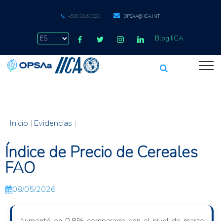
+506 2216 0222
OPSAA@IICA.INT
Blog IICA
Inicio
|
Evidencias
|
Índice de Precio de Cereales
FAO
08/05/2026