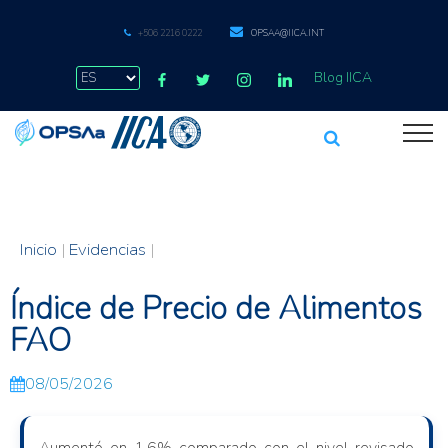
+506 2216 0222
OPSAA@IICA.INT
Blog IICA
Inicio
|
Evidencias
|
Índice de Precio de Alimentos
FAO
08/05/2026