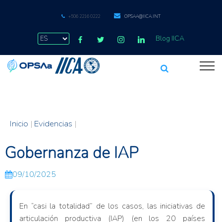
+506 2216 0222
OPSAA@IICA.INT
Blog IICA
Inicio
|
Evidencias
|
Gobernanza de IAP
09/10/2025
En “casi la totalidad” de los casos, las iniciativas de
articulación productiva (IAP) (en los 20 países