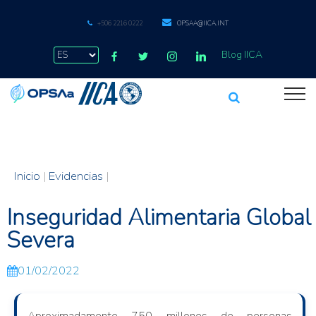
+506 2216 0222
OPSAA@IICA.INT
Blog IICA
Inicio
|
Evidencias
|
Inseguridad Alimentaria Global
Severa
01/02/2022