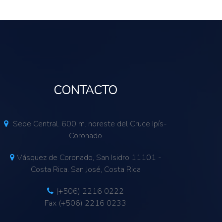
CONTACTO
Sede Central. 600 m. noreste del Cruce Ipís-
Coronado
Vásquez de Coronado, San Isidro 11101 -
Costa Rica. San José, Costa Rica
(+506) 2216 0222
Fax (+506) 2216 0233