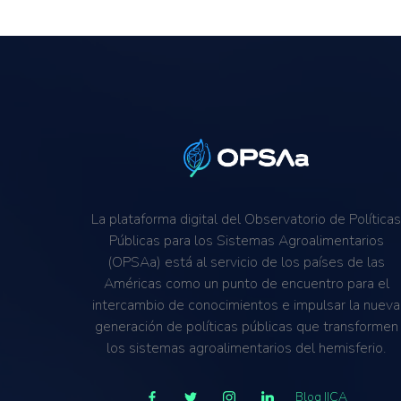
La plataforma digital del Observatorio de Política
Públicas para los Sistemas Agroalimentarios
(OPSAa) está al servicio de los países de las
Américas como un punto de encuentro para el
intercambio de conocimientos e impulsar la nueva
generación de políticas públicas que transformen
los sistemas agroalimentarios del hemisferio.
Blog IICA