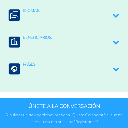
Digitación de información
IDIOMAS:
Educación y sensibilización
Español
BENEFICIARIOS:
Agricultura familiar
PAÍSES:
América Latina y el Caribe (países)
ÚNETE A LA CONVERSACIÓN
Si quieres unirte y participar presiona "Quiero Colaborar"; si aún no
tienes tu cuenta presiona "Registrarme".