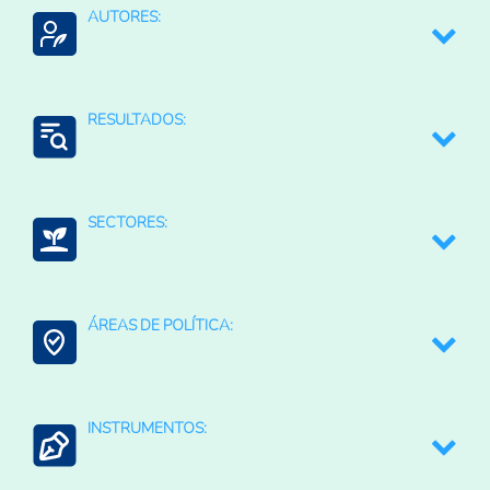
Alimentación
AUTORES:
ONU: Organización de las Naciones Unidas
FAO
RESULTADOS:
ONU (Organización de las Naciones Unidas)
Generación de Información
SECTORES:
Agroalimentario (total)
ÁREAS DE POLÍTICA:
Agricultura Tropical
Contexto Agroalimentario
INSTRUMENTOS:
Agricultura Familiar