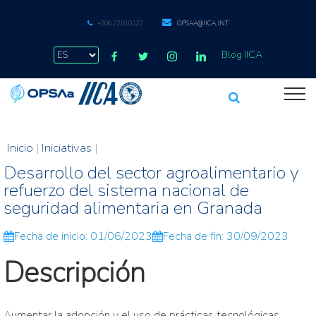
+506 2216 0222
OPSAA@IICA.INT
Blog IICA
Inicio
|
Iniciativas
|
Desarrollo del sector agroalimentario y
refuerzo del sistema nacional de
seguridad alimentaria en Granada
Fecha de inicio: 01/06/2023
Fecha de fin: 30/09/2023
Descripción
Aumentar la adopción y el uso de prácticas tecnológicas