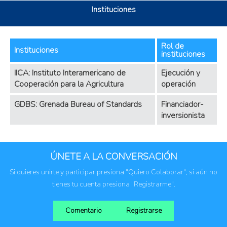
Instituciones
Rol de
Instituciones
instituciones
IICA: Instituto Interamericano de
Ejecución y
Cooperación para la Agricultura
operación
GDBS: Grenada Bureau of Standards
Financiador-
inversionista
ÚNETE A LA CONVERSACIÓN
Si quieres unirte y participar presiona "Quiero Colaborar"; si aún no
tienes tu cuenta presiona "Registrarme".
Comentario
Registrarse