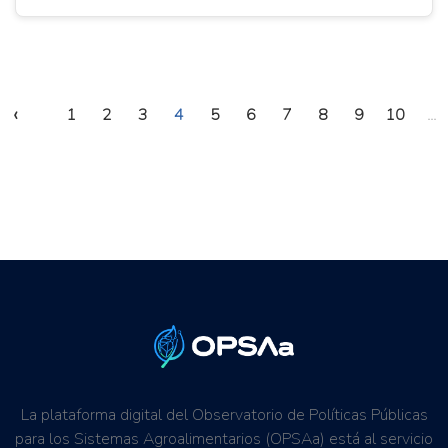
‹
1
2
3
4
5
6
7
8
9
10
...
La plataforma digital del Observatorio de Políticas Públicas
para los Sistemas Agroalimentarios (OPSAa) está al servicio