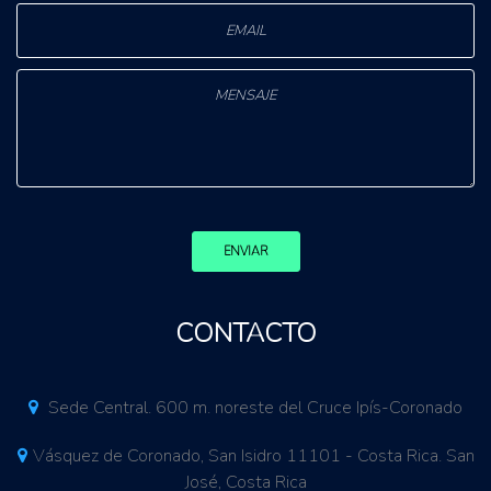
ENVIAR
CONTACTO
Sede Central. 600 m. noreste del Cruce Ipís-Coronado
Vásquez de Coronado, San Isidro 11101 - Costa Rica. San
José, Costa Rica