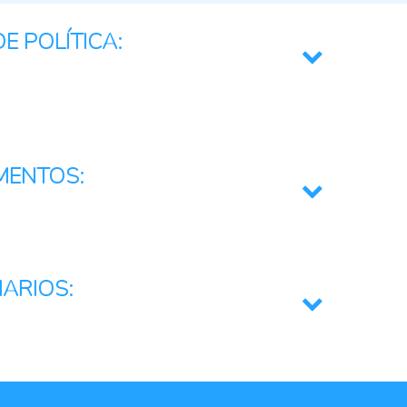
E POLÍTICA:
a Biodiversidad
rios
MENTOS:
das Correctivas
ol
IARIOS:
mativas y marcos jurídicos
pecuarios
les