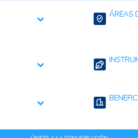
ÁREAS D
Conservación de l
Gestión de Territo
INSTRU
roducción de Madera
Sanciones y Medi
Inspección y contr
BENEFIC
Regulaciones, nor
Productores agro
Comunidades rura