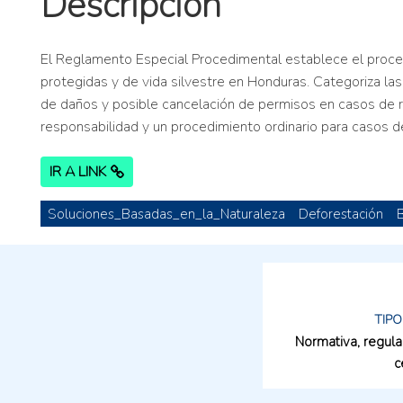
Descripción
El Reglamento Especial Procedimental establece el procedi
protegidas y de vida silvestre en Honduras. Categoriza la
de daños y posible cancelación de permisos en casos de r
responsabilidad y un procedimiento ordinario para casos 
IR A LINK
Soluciones_Basadas_en_la_Naturaleza
Deforestación
TIPO
Normativa, regula
c