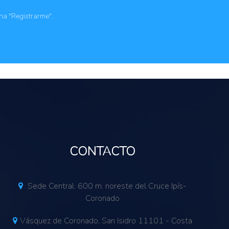
s
rios de la tierra
ona "Registrarme".
CONTACTO
Sede Central. 600 m. noreste del Cruce Ipís-
Coronado
Vásquez de Coronado, San Isidro 11101 - Costa