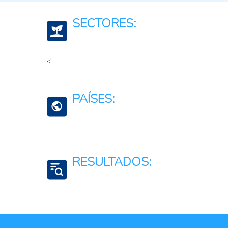
SECTORES:
<
Agricultura, silvicultura, y productos de la pesca
Medio ambiente y recursos naturales
PAÍSES:
Silvicultura, Agrosilvicultura, Silvopastoreo y P
Honduras
RESULTADOS:
Sostenibilidad ambiental
Biodiversidad