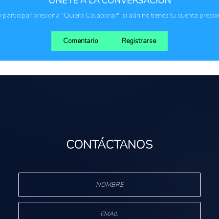
ÚNETE A LA CONVERSACIÓN
cas
Empresas privada
Propietarios o usua
 y participar presiona "Quiero Colaborar"; si aún no tienes tu cuenta presi
Comentario
Registrarse
CONTÁCTANOS