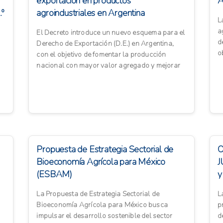
exportación en productos
A
º
agroindustriales en Argentina
L
a
El Decreto introduce un nuevo esquema para el
d
Derecho de Exportación (D.E.) en Argentina,
o
con el objetivo de fomentar la producción
a
nacional con mayor valor agregado y mejorar
la competitividad en l...
Propuesta de Estrategia Sectorial de
O
Bioeconomía Agrícola para México
J
(ESBAM)
y
o
La Propuesta de Estrategia Sectorial de
L
Bioeconomía Agrícola para México busca
p
impulsar el desarrollo sostenible del sector
d