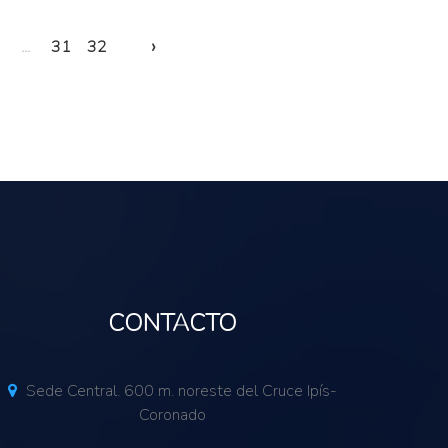
›
...
31
32
CONTACTO
Sede Central. 600 m. noreste del Cruce Ipís-
Coronado