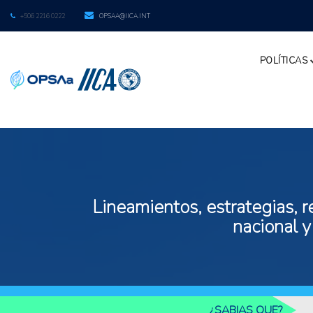
+506 2216 0222
OPSAA@IICA.INT
POLÍTICAS
Lineamientos, estrategias, r
nacional y
¿SABIAS QUE?