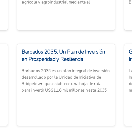
agrícola y agroindustrial mediante el
B
aprovechamiento y transformación ...
p
Barbados 2035: Un Plan de Inversión
G
en Prosperidad y Resiliencia
I
Barbados 2035 es un plan integral de inversión
L
desarrollado por la Unidad de Iniciativa de
I
Bridgetown que establece una hoja de ruta
d
para invertir US$11.6 mil millones hasta 2035
m
en 12 prioridades es...
e