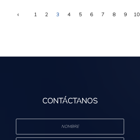
‹
1
2
3
4
5
6
7
8
9
10
CONTÁCTANOS
s