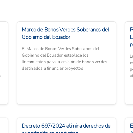
Marco de Bonos Verdes Soberanos del
P
Gobierno del Ecuador
L
e
p
El Marco de Bonos Verdes Soberanos del
a
Gobierno del Ecuador establece los
L
lineamientos para la emisión de bonos verdes
e
destinados a financiar proyectos
p
ambientalmente sostenibles. Este marco se
n
a
aline...
m
Decreto 697/2024 elimina derechos de
E