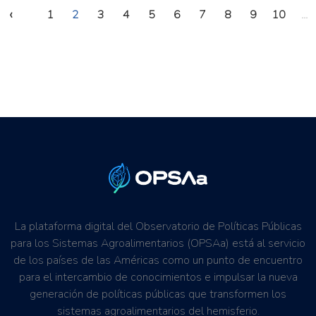
‹
1
2
3
4
5
6
7
8
9
10
...
La plataforma digital del Observatorio de Políticas Públicas
para los Sistemas Agroalimentarios (OPSAa) está al servicio
de los países de las Américas como un punto de encuentro
para el intercambio de conocimientos e impulsar la nueva
generación de políticas públicas que transformen los
sistemas agroalimentarios del hemisferio.