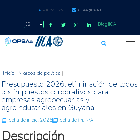
+506 2216 0222
OPSAA@IICA.INT
Blog IICA
.
Inicio
|
Marcos de política
|
Presupuesto 2026: eliminación de todos
los impuestos corporativos para
empresas agropecuarias y
agroindustriales en Guyana
Fecha de inicio: 2026
Fecha de fin: N/A
Descripción