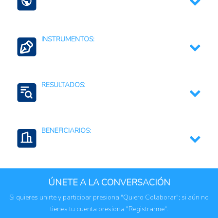
Guyana
INSTRUMENTOS:
Apoyo o subsidio a los precios al productor
agropecuario
RESULTADOS:
Regulaciones, normativas y marcos jurídicos
Crecimiento económico
BENEFICIARIOS:
Mejora de la productividad
Empleos generados
Productores agroindustriales
Empresas privadas
ÚNETE A LA CONVERSACIÓN
Mipymes
Si quieres unirte y participar presiona "Quiero Colaborar"; si aún no
tienes tu cuenta presiona "Registrarme".