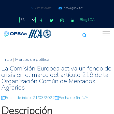
+506 2216 0222
OPSAA@IICA.INT
Blog IICA
.
Inicio
|
Marcos de política
|
La Comisión Europea activa un fondo de
crisis en el marco del artículo 219 de la
Organización Común de Mercados
Agrarios
Fecha de inicio: 21/03/2022
Fecha de fin: N/A
Descripción