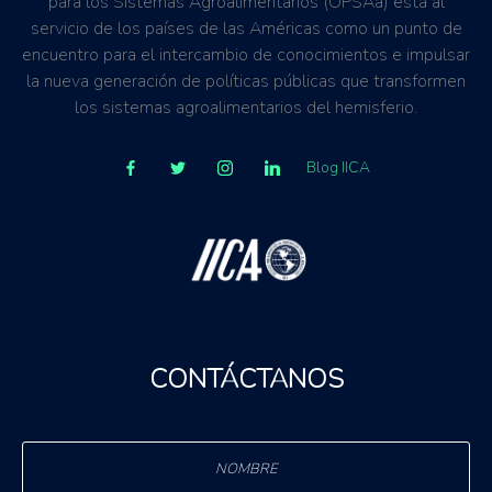
para los Sistemas Agroalimentarios (OPSAa) está al
Polonia
servicio de los países de las Américas como un punto de
Letonia
encuentro para el intercambio de conocimientos e impulsar
Francia
la nueva generación de políticas públicas que transformen
Dinamarca
los sistemas agroalimentarios del hemisferio.
Austria
Países Bajos
Blog IICA
Italia
Finlandia
Croacia
CONTÁCTANOS