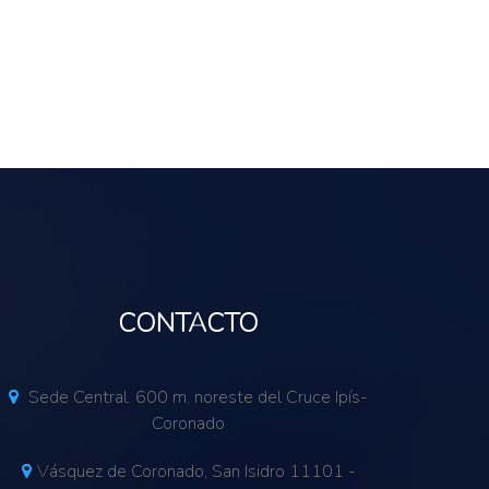
CONTACTO
Sede Central. 600 m. noreste del Cruce Ipís-
Coronado
Vásquez de Coronado, San Isidro 11101 -