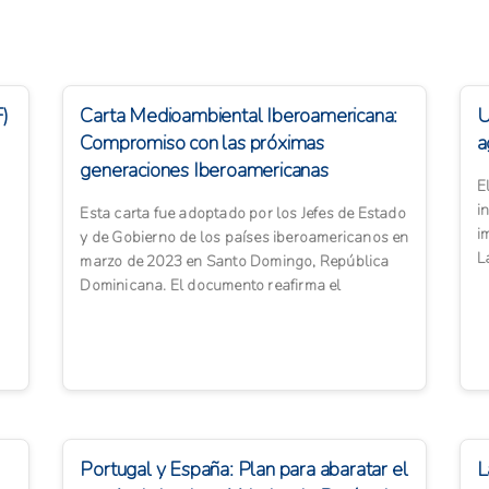
F)
Carta Medioambiental Iberoamericana:
U
Compromiso con las próximas
a
generaciones Iberoamericanas
E
i
Esta carta fue adoptado por los Jefes de Estado
i
y de Gobierno de los países iberoamericanos en
L
marzo de 2023 en Santo Domingo, República
d
Dominicana. El documento reafirma el
compromiso de la comunid...
Portugal y España: Plan para abaratar el
L