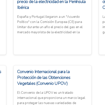
precio de la electricidad en la Península
c
Ibérica
O
A
España y Portugal llegaron a un "Acuerdo
L
Político" con la Comisión Europea (CE) para
p
limitar durante un año el precio del gas en el
i
mercado mayorista de la electricidad en la
g
península ibérica y...
m
s
Convenio Internacional para la
Protección de las Obtenciones
Vegetales (Convenio UPOV)
El Convenio de la UPOV es un tratado
internacional que proporciona un marco legal
para proteger las nuevas variedades de