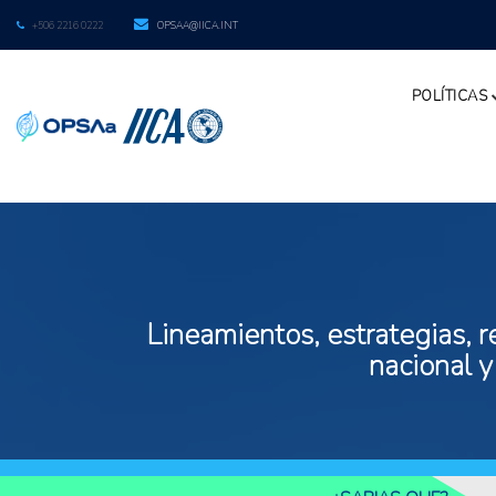
+506 2216 0222
OPSAA@IICA.INT
POLÍTICAS
Lineamientos, estrategias, r
nacional y