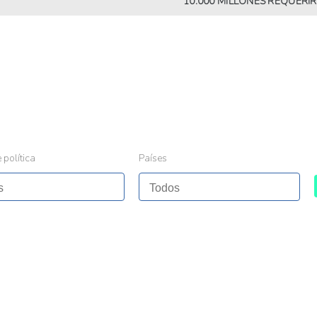
10.000 MILLONES REQUERIRÁN M
 política
Países