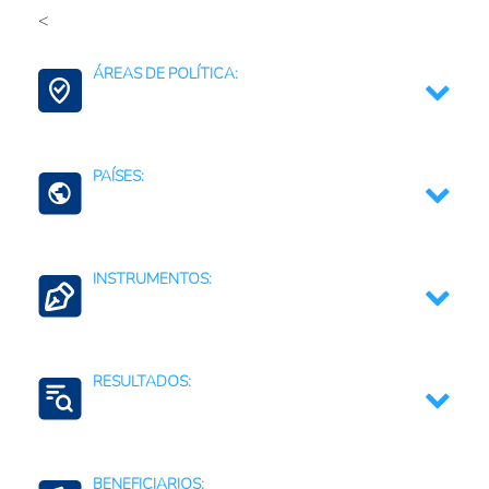
<
Fertilizantes (Cadena)
ÁREAS DE POLÍTICA:
Contexto Agroalimentario
PAÍSES:
República Dominicana
INSTRUMENTOS:
Pagos o subsidios para la adquisición de insumos
variables (ej. Fertilizantes)
RESULTADOS:
Reducción de costos
BENEFICIARIOS: