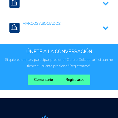
Seguridad alimentaria y nutricional
Productores agropecuarios
MARCOS ASOCIADOS:
Subsidio temporal al incremento de precios de
fertilizantes en República Dominicana
ÚNETE A LA CONVERSACIÓN
Si quieres unirte y participar presiona "Quiero Colaborar"; si aún no
tienes tu cuenta presiona "Registrarme".
Comentario
Registrarse