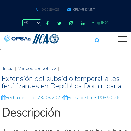
+506 2216 0222
OPSAA@IICA.INT
Blog IICA
.
Inicio
|
Marcos de política
|
Extensión del subsidio temporal a los
fertilizantes en República Dominicana
Fecha de inicio: 23/06/2026
Fecha de fin: 31/08/2026
Descripción
El Gobierno dominicano extendió el programa de subsidio a los