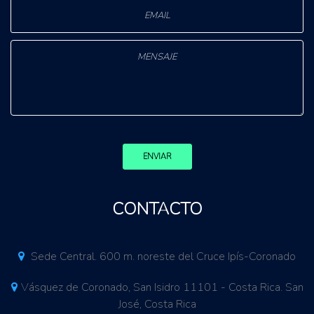
ENVIAR
CONTACTO
Sede Central. 600 m. noreste del Cruce Ipís-Coronado
Vásquez de Coronado, San Isidro 11101 - Costa Rica. San
José, Costa Rica